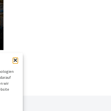
nologien
 darauf
n wir
ebsite