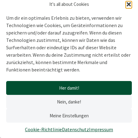
Naturcoaching im Weisinger
It's all about Cookies
Forst
Um dir ein optimales Erlebnis zu bieten, verwenden wir
September 29, 2019
Technologien wie Cookies, um Geräteinformationen zu
speichern und/oder darauf zuzugreifen. Wenn du diesen
Technologien zustimmst, können wir Daten wie das
Surfverhalten oder eindeutige IDs auf dieser Website
verarbeiten. Wenn du deine Zustimmung nicht erteilst oder
zurückziehst, können bestimmte Merkmale und
Funktionen beeinträchtigt werden.
Her damit!
Nein, danke!
Meine Einstellungen
Schön, dass du hier bist, du mutiges Herz. ❤️
Cookie-Richtlinie
Datenschutz
Impressum
Impressum
|
Datenschutz
|
Barrierefreiheit