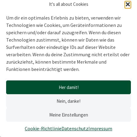
It's all about Cookies
Dezember 27, 2017
Um dir ein optimales Erlebnis zu bieten, verwenden wir
Wieviel mute ich mir zu? Eine sehr liebe Freundin
Technologien wie Cookies, um Geräteinformationen zu
hat…
Weiterlesen »
speichern und/oder darauf zuzugreifen. Wenn du diesen
Technologien zustimmst, können wir Daten wie das
Surfverhalten oder eindeutige IDs auf dieser Website
verarbeiten. Wenn du deine Zustimmung nicht erteilst oder
zurückziehst, können bestimmte Merkmale und
Funktionen beeinträchtigt werden.
Her damit!
Nein, danke!
Meine Einstellungen
Schön, dass du hier bist, du mutiges Herz. ❤️
Cookie-Richtlinie
Datenschutz
Impressum
Impressum
|
Datenschutz
|
Barrierefreiheit