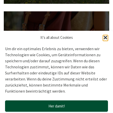
It's all about Cookies
Gestatten, ich bin’s dein
Um dir ein optimales Erlebnis zu bieten, verwenden wir
Rucksack
Technologien wie Cookies, um Geräteinformationen zu
speichern und/oder darauf zuzugreifen. Wenn du diesen
September 7, 2017
Technologien zustimmst, können wir Daten wie das
Lege deinen Ballast ab Hast du nicht auch (ein
Surfverhalten oder eindeutige IDs auf dieser Website
bisschen…
Weiterlesen »
verarbeiten. Wenn du deine Zustimmung nicht erteilst oder
zurückziehst, können bestimmte Merkmale und
Funktionen beeinträchtigt werden.
Her damit!