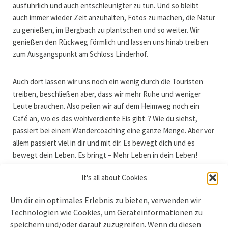
ausführlich und auch entschleunigter zu tun. Und so bleibt
auch immer wieder Zeit anzuhalten, Fotos zu machen, die Natur
zu genießen, im Bergbach zu plantschen und so weiter. Wir
genießen den Rückweg förmlich und lassen uns hinab treiben
zum Ausgangspunkt am Schloss Linderhof.
Auch dort lassen wir uns noch ein wenig durch die Touristen
treiben, beschließen aber, dass wir mehr Ruhe und weniger
Leute brauchen. Also peilen wir auf dem Heimweg noch ein
Café an, wo es das wohlverdiente Eis gibt. ? Wie du siehst,
passiert bei einem Wandercoaching eine ganze Menge. Aber vor
allem passiert viel in dir und mit dir. Es bewegt dich und es
bewegt dein Leben. Es bringt – Mehr Leben in dein Leben!
Garantiert. Ich wünsche dir bei deiner nächsten Wanderung
It's all about Cookies
daher, dass du dieses Glücksgefühl erleben kannst, das ich
habe, wenn ich in den Bergen unterwegs bin. Mit und ohne
Um dir ein optimales Erlebnis zu bieten, verwenden wir
Klientinnen und Klienten. Genieße es!
Technologien wie Cookies, um Geräteinformationen zu
speichern und/oder darauf zuzugreifen. Wenn du diesen