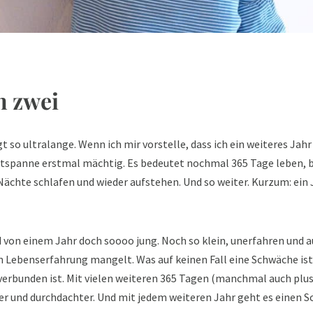
n zwei
gt so ultralange. Wenn ich mir vorstelle, dass ich ein weiteres Jah
itspanne erstmal mächtig. Es bedeutet nochmal 365 Tage leben, bis 
ächte schlafen und wieder aufstehen. Und so weiter. Kurzum: ein 
nd von einem Jahr doch soooo jung. Noch so klein, unerfahren und a
an Lebenserfahrung mangelt. Was auf keinen Fall eine Schwäche ist.
verbunden ist. Mit vielen weiteren 365 Tagen (manchmal auch plus 1
ner und durchdachter. Und mit jedem weiteren Jahr geht es einen Sc