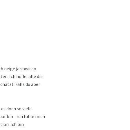
ch neige ja sowieso
n. Ich hoffe, alle die
hätzt. Falls du aber
 es doch so viele
ar bin – ich fühle mich
tion. Ich bin