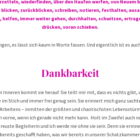
erzetteln, wiederfinden, über den Haufen werfen, von Neuem 
e blicken, zurückblicken, schreiben, notieren, festhalten, ausa
, helfen, immer weiter gehen, durchhalten, schwitzen, ertrag
drücken, voran schieben
.
ngen, es lässt sich kaum in Worte fassen. Und eigentlich ist es auch
Dankbarkeit
 Inneren kommt sie herauf. Sie teilt mir mit, dass es nichts gibt,
ie im Stich und immer frei genug sein. Sie erinnert mich ganz sach
rbeitens – inmitten der größten und chaotischsten Lebensstürme
 vorne, wenn ich gerade nicht mehr kann. Holt im Zweifel auch no
reuste Begleiterin und ich werde nie ohne sie sein. Denn sie erinn
 bereits geschafft haben, was wir bereits in unserer Schatzkamme