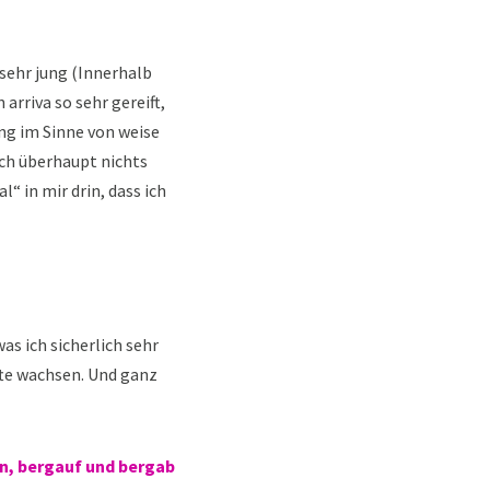
 sehr jung (Innerhalb
 arriva so sehr gereift,
ung im Sinne von weise
ich überhaupt nichts
“ in mir drin, dass ich
as ich sicherlich sehr
rfte wachsen. Und ganz
en, bergauf und bergab