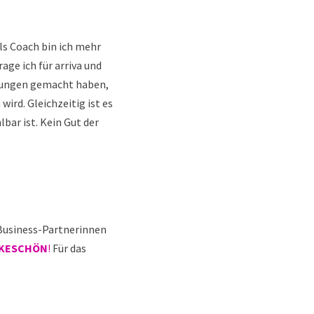
als Coach bin ich mehr
ge ich für arriva und
hrungen gemacht haben,
ird. Gleichzeitig ist es
bar ist. Kein Gut der
 Business-Partnerinnen
NKESCHÖN
!
Für das