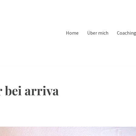
Home
Über mich
Coachin
r bei arriva