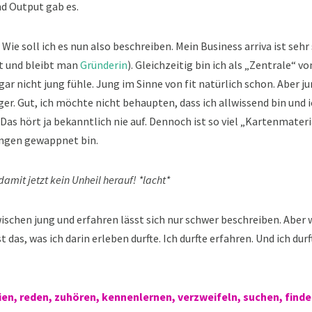
nd Output gab es.
 Wie soll ich es nun also beschreiben. Mein Business arriva ist sehr
st und bleibt man
Gründerin
). Gleichzeitig bin ich als „Zentrale“ von
gar nicht jung fühle. Jung im Sinne von fit natürlich schon. Aber j
er. Gut, ich möchte nicht behaupten, dass ich allwissend bin und 
as hört ja bekanntlich nie auf. Dennoch ist so viel „Kartenmaterial
ungen gewappnet bin.
damit jetzt kein Unheil herauf! *lacht*
ischen jung und erfahren lässt sich nur schwer beschreiben. Aber w
 das, was ich darin erleben durfte. Ich durfte erfahren. Und ich du
ien, reden, zuhören, kennenlernen, verzweifeln, suchen, find