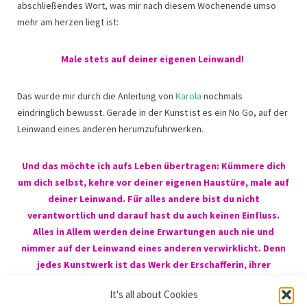
abschließendes Wort, was mir nach diesem Wochenende umso
mehr am herzen liegt ist:
Male stets auf deiner eigenen Leinwand!
Das wurde mir durch die Anleitung von
Karola
nochmals
eindringlich bewusst. Gerade in der Kunst ist es ein No Go, auf der
Leinwand eines anderen herumzufuhrwerken.
Und das möchte ich aufs Leben übertragen: Kümmere dich
um dich selbst, kehre vor deiner eigenen Haustüre, male auf
deiner Leinwand. Für alles andere bist du nicht
verantwortlich und darauf hast du auch keinen Einfluss.
Alles in Allem werden deine Erwartungen auch nie und
nimmer auf der Leinwand eines anderen verwirklicht. Denn
jedes Kunstwerk ist das Werk der Erschafferin, ihrer
Emotionen, ihrer Gefühle und ihrer Absichten. Dort wirst du
It's all about Cookies
niemals das Ergebnis sehen, das in deinem Kopf existiert