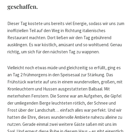
geschaffen.
Dieser Tag kostete uns bereits viel Energie, sodass wir uns zum
inoffiziellen Teil auf den Weg in Richtung italienisches
Restaurant machten. Dort ließen wir den Tag gebührend
ausklingen. Es war köstlich, amüsant und so wohltuend. Genau
richtig, um sich für den nächsten Tag zu wappnen.
Vielleicht noch etwas müde und gleichzeitig so erfüllt, ging es
an Tag 2 frühmorgens in den Speisesaal zur Stärkung. Das
Frühstück wartete auf uns in einem wundervollen, großen, mit
Kronleuchtern und Hussen ausgestatteten Ballsaal. Mit
meterhohen Fenstern. Die Sonne war am Aufgehen, die Gipfel
der umliegenden Berge leuchteten rötlich, der Schnee und
Frost über der Landschaft… einfach alles war perfekt. Und wir
hatten die Ehre, dieses wundervolle Ambiete nahezu alleine zu
nutzen. Gerade einmal zwei weitere Gäste saßen mit uns im
Saal. Und erneut diese Ruhe in diesem Haus – es gibt eigentlich