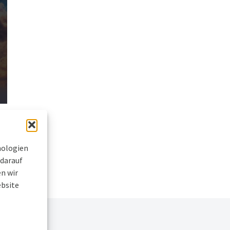
nologien
 darauf
n wir
ebsite