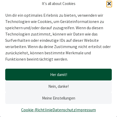
It's all about Cookies
hast. 😉 Du musst dich einfach nur ein bisschen mehr darum
kümmern.
Um dir ein optimales Erlebnis zu bieten, verwenden wir
Technologien wie Cookies, um Geräteinformationen zu
Von ganzem Herzen
speichern und/oder darauf zuzugreifen. Wenn du diesen
Deine Anja
Technologien zustimmst, können wir Daten wie das
Surfverhalten oder eindeutige IDs auf dieser Website
verarbeiten. Wenn du deine Zustimmung nicht erteilst oder
Foto by
Mario Dobelmann
on
Unsplash
zurückziehst, können bestimmte Merkmale und
Funktionen beeinträchtigt werden.
Her damit!
Nein, danke!
Meine Einstellungen
Schön, dass du hier bist, du mutiges Herz. ❤️
Cookie-Richtlinie
Datenschutz
Impressum
Impressum
|
Datenschutz
|
Barrierefreiheit